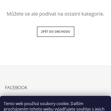
A
J
Můžete se ale podívat na ostatní kategorie.
Í
T
?
ZPĚT DO OBCHODU
HLEDAT
Z
D
O
Á
P
FACEBOOK
P
O
R
A
U
T
Tento web používá soubory cookie. Dalším
Č
procházením tohoto webu vyjadřujete souhlas s jejich
Í
U