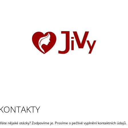
CO POTŘEBUJETE NAJÍT?
HLEDAT
DOPORUČUJEME
KONTAKTY
Máte nějaké otázky? Zodpovíme je. Prosíme o pečlivé vyplnění kontaktních údajů.
VELKÉ SLUNÍČKO
SLUNCE