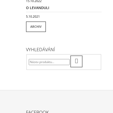
15.10.2022
O LEVANDULI
5.10.2021
ARCHIV
VYHLEDÁVÁNÍ
HLEDAT
Z
Á
FACEBOOK