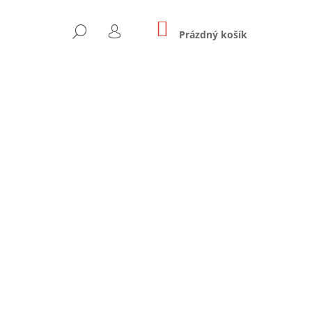
NÁKUPNÍ
HLEDAT
KOŠÍK
Prázdný košík
PŘIHLÁŠENÍ
Následující