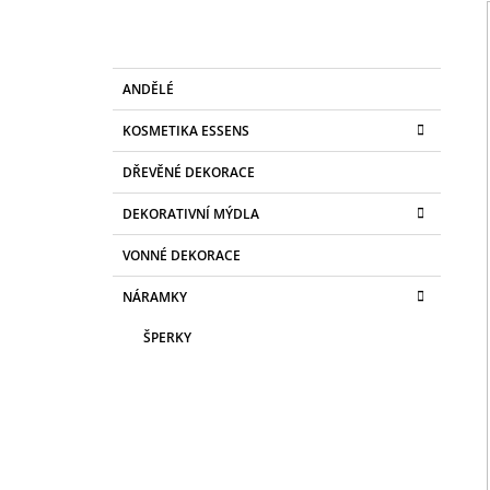
R
70 Kč
A
N
K
Přeskočit
N
ANDĚLÉ
A
kategorie
T
Í
KOSMETIKA ESSENS
E
P
G
DŘEVĚNÉ DEKORACE
A
O
R
N
DEKORATIVNÍ MÝDLA
I
E
E
VONNÉ DEKORACE
L
NÁRAMKY
ŠPERKY