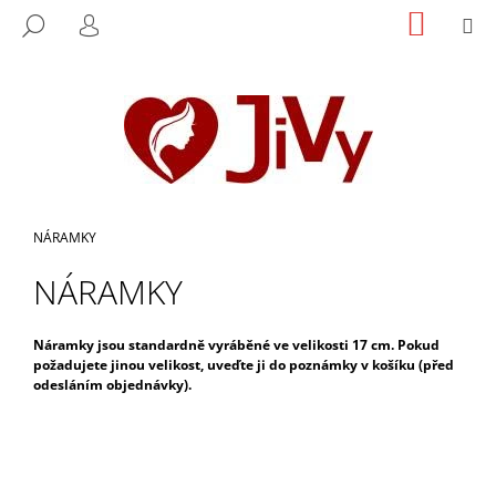
K
Přejít
NÁKUP
M
HLEDAT
na
KOŠÍK
O
PŘIHLÁŠENÍ
ZPĚT
ZPĚT
obsah
Š
Í
C
K
O
P
O
T
Domů
NÁRAMKY
Ř
NÁRAMKY
E
B
U
Náramky jsou standardně vyráběné ve velikosti 17 cm. Pokud
požadujete jinou velikost, uveďte ji do poznámky v košíku (před
J
odesláním objednávky).
E
T
E
N