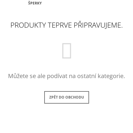
ŠPERKY
A
J
Í
PRODUKTY TEPRVE PŘIPRAVUJEME.
T
?
HLEDAT
Můžete se ale podívat na ostatní kategorie.
D
ZPĚT DO OBCHODU
O
P
O
R
U
Č
U