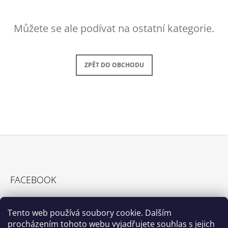
A
J
Můžete se ale podívat na ostatní kategorie.
Í
T
?
ZPĚT DO OBCHODU
HLEDAT
Z
D
O
Á
P
FACEBOOK
P
O
R
A
U
T
Tento web používá soubory cookie. Dalším
Č
procházením tohoto webu vyjadřujete souhlas s jejich
Í
U