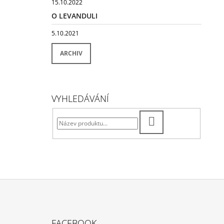
15.10.2022
O LEVANDULI
5.10.2021
ARCHIV
VYHLEDÁVÁNÍ
HLEDAT
Z
Á
FACEBOOK