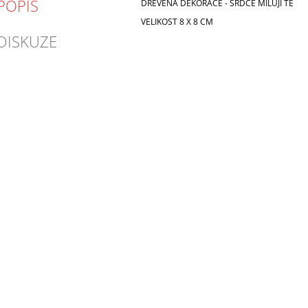
POPIS
DŘEVĚNÁ DEKORACE - SRDCE MILUJI TĚ
VELIKOST 8 X 8 CM
DISKUZE