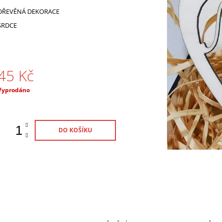
180 Kč
60 Kč
DŘEVĚNÁ DEKORACE
SRDCE
45 Kč
Měrná
Vyprodáno
ena:
DO KOŠÍKU