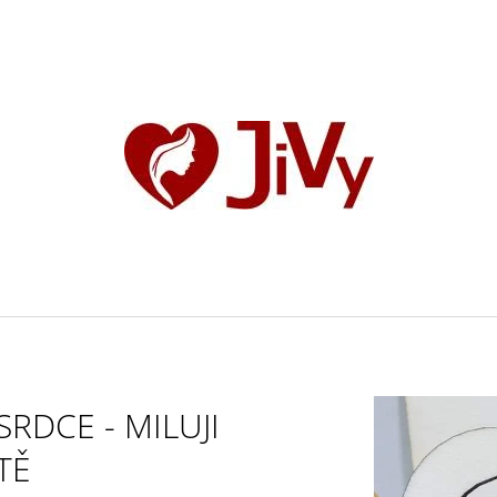
CO POTŘEBUJETE NAJÍT?
HLEDAT
DOPORUČUJEME
SRDCE - MILUJI
TĚ
VELKÉ SLUNÍČKO
SLUNCE