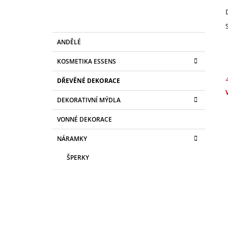
R
70 Kč
A
N
K
Přeskočit
N
ANDĚLÉ
A
kategorie
T
Í
KOSMETIKA ESSENS
E
P
G
DŘEVĚNÉ DEKORACE
A
O
R
N
DEKORATIVNÍ MÝDLA
c
I
E
E
VONNÉ DEKORACE
L
NÁRAMKY
ŠPERKY