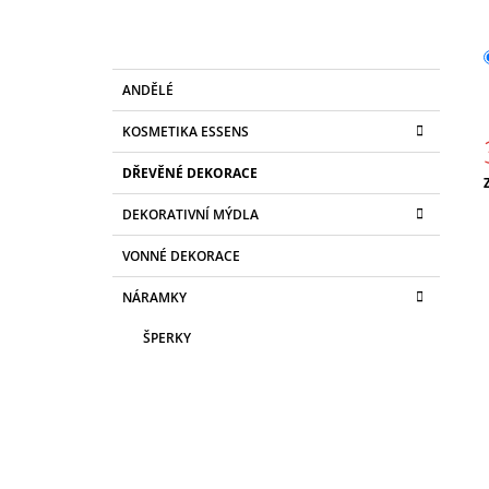
R
70 Kč
A
N
K
Přeskočit
N
ANDĚLÉ
A
kategorie
T
Í
KOSMETIKA ESSENS
E
P
G
DŘEVĚNÉ DEKORACE
A
O
R
c
N
DEKORATIVNÍ MÝDLA
I
E
E
VONNÉ DEKORACE
L
NÁRAMKY
ŠPERKY