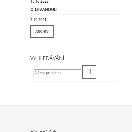
15.10.2022
O LEVANDULI
5.10.2021
ARCHIV
VYHLEDÁVÁNÍ
HLEDAT
Z
Á
FACEBOOK