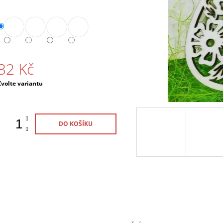
180 Kč
60 Kč
32 Kč
Měrná
Zvolte variantu
ena:
DO KOŠÍKU