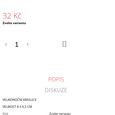
J
E
32 Kč
M
E
Měrná
Zvolte variantu
cena:
SEDÍCÍ
ANDĚL
60
DO
KOŠÍKU
Kč
POPIS
DISKUZE
VELIKONOČNÍ KRASLICE
VELIKOST 8 X 6,5 CM
Kód
Zvolte variantu