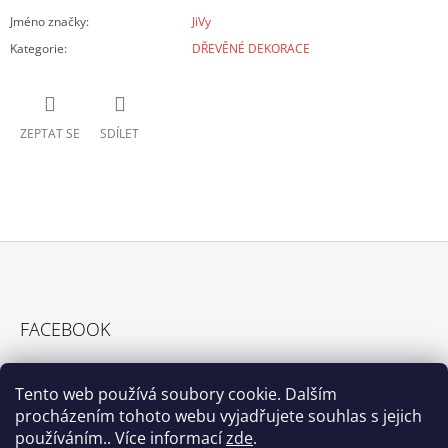
Jméno značky
:
JiVy
Kategorie
:
DŘEVĚNÉ DEKORACE
ZEPTAT SE
SDÍLET
Z
Á
FACEBOOK
P
A
T
Tento web používá soubory cookie. Dalším
procházením tohoto webu vyjadřujete souhlas s jejich
Í
používáním.. Více informací
zde
.