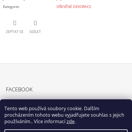
Kategorie
:
DŘEVĚNÉ DEKORACE
ZEPTAT SE
SDÍLET
Z
Á
FACEBOOK
P
A
T
Tento web používá soubory cookie. Dalším
procházením tohoto webu vyjadřujete souhlas s jejich
Í
používáním.. Více informací
zde
.