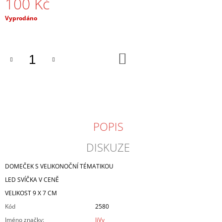
100 Kč
J
E
Měrná
Vyprodáno
M
cena:
E
DO
MOTÝL
KOŠÍKU
NA
KOLÍKU
40
Kč
POPIS
DISKUZE
DOMEČEK S VELIKONOČNÍ TÉMATIKOU
LED SVÍČKA V CENĚ
VELIKOST 9 X 7 CM
Kód
2580
Jméno značky
:
JiVy